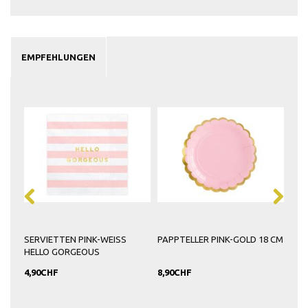
EMPFEHLUNGEN
SERVIETTEN PINK-WEISS
PAPPTELLER PINK-GOLD 18 CM
PAP
HELLO GORGEOUS
GO
4,90CHF
8,90CHF
15,