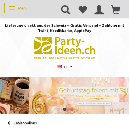
Menü
Anzeige ändern
Lieferung direkt aus der Schweiz – Gratis Versand – Zahlung mit
Twint, Kreditkarte, AppleP
ay
DE
Geburtstag feiern mit Stil
Ballons · Tischdeko · Karten · Zahlen
GEBURTSTAGSDEKO ENTDECKEN
Zahlenballons