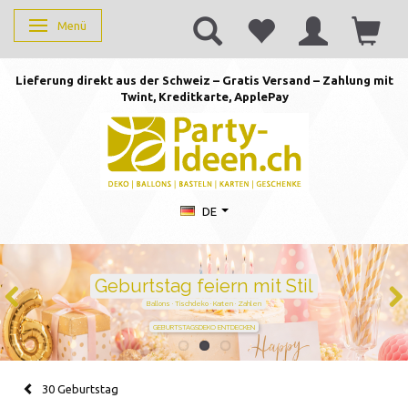
Menü
Anzeige ändern
Lieferung direkt aus der Schweiz – Gratis Versand – Zahlung mit
Twint, Kreditkarte, AppleP
ay
DE
Duftkerzen mit Zahlen –
persönlich schenken von 1 bis
105
Handgegossen · stilvoll · perfekt für jeden Geburtstag
JETZT ZAHL WÄHLEN
30 Geburtstag