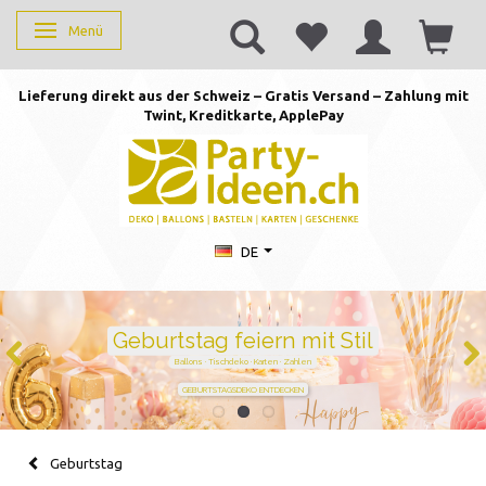
Menü
Anzeige ändern
Lieferung direkt aus der Schweiz – Gratis Versand – Zahlung mit
Twint, Kreditkarte, AppleP
ay
DE
Duftkerzen mit Zahlen –
persönlich schenken von 1 bis
105
Handgegossen · stilvoll · perfekt für jeden Geburtstag
JETZT ZAHL WÄHLEN
Geburtstag