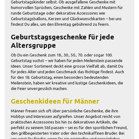
Geburtstagskinder selbst. Ob ausgefallene Geschenke mit
humorvollen Sprüchen, Geschenke mit Zahlen und Mustern für
runde Geburtstage oder dekorative Accessoires wie
Geburtstagsballons, Kerzen und Glückwunschkarten – bei uns
findest Du alles, um den Ehrentag gebührend zu feiern.
Geburtstagsgeschenke für jede
Altersgruppe
Ob Du ein Geschenk zum 18., 30., 50., 70. oder sogar 100.
Geburtstag suchst – wir haben für jeden Meilenstein passende
Ideen. Unser Sortiment deckt eine grosse Vielfalt ab, damit Du
für jedes Alter und jeden Geschmack das Richtige findest. Auch
für den 18. Geburtstag, einen besonders bedeutenden
Meilenstein, haben wir kreative und lustige Geschenkideen, die
die Feier unvergesslich machen.
Geschenkideen für Männer
Männer freuen sich oft über persönliche Geschenke, die ihre
Hobbys und Interessen aufgreifen. Unser Angebot reicht von
praktischen Accessoires bis hin zu dekorativen Artikeln, die
perfekt zu seinem Stil passen – sei es für den sportlichen Freund,
den grillbegeisterten Vater oder den technikaffinen Bruder. Bei
uns wirst Du fündig, wenn Du ein originelles und persönliches