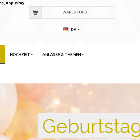
te, AppleP
ay
WARENKORB
DE
HOCHZEIT
ANLÄSSE & THEMEN
 Stil