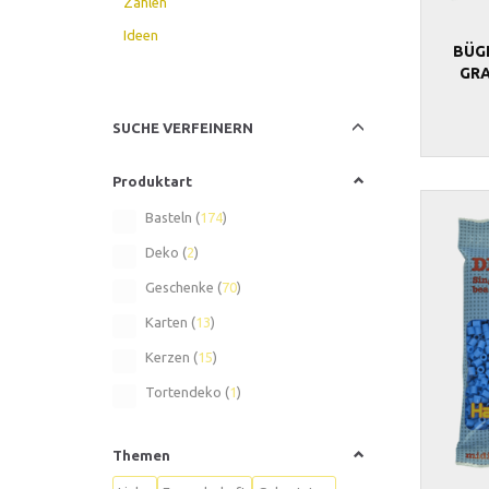
Zahlen
Ideen
BÜG
GRA
Anzeigenfilter
SUCHE VERFEINERN
Produktart
Basteln
(
174
)
Deko
(
2
)
Geschenke
(
70
)
Karten
(
13
)
Kerzen
(
15
)
Tortendeko
(
1
)
Themen