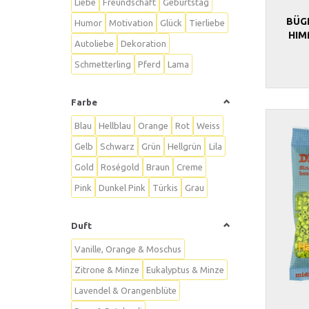
Liebe
Freundschaft
Geburtstag
BÜG
Humor
Motivation
Glück
Tierliebe
HIM
Autoliebe
Dekoration
Schmetterling
Pferd
Lama
Farbe
Blau
Hellblau
Orange
Rot
Weiss
Gelb
Schwarz
Grün
Hellgrün
Lila
Gold
Roségold
Braun
Creme
Pink
Dunkel Pink
Türkis
Grau
Duft
Vanille, Orange & Moschus
Zitrone & Minze
Eukalyptus & Minze
Lavendel & Orangenblüte