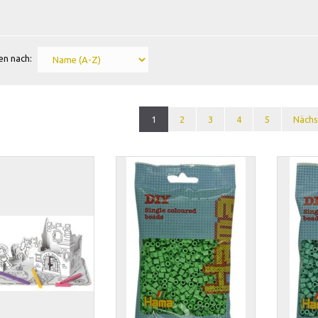
en nach:
1
2
3
4
5
Nächs