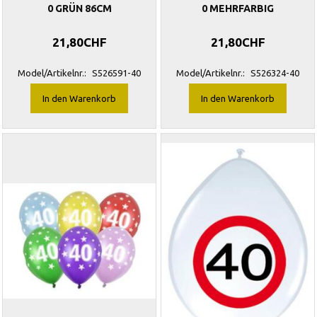
0 GRÜN 86CM
0 MEHRFARBIG
21,80CHF
21,80CHF
Model/Artikelnr.:
S526591-40
Model/Artikelnr.:
S526324-40
In den Warenkorb
In den Warenkorb