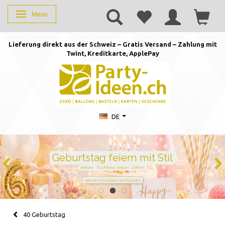
Menü
Anzeige ändern
Lieferung direkt aus der Schweiz – Gratis Versand – Zahlung mit
Twint, Kreditkarte, AppleP
ay
DE
Duftkerzen mit Zahlen –
persönlich schenken von 1 bis
105
Handgegossen · stilvoll · perfekt für jeden Geburtstag
JETZT ZAHL WÄHLEN
40 Geburtstag