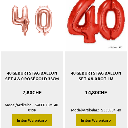
40 GEBURTSTAG BALLON
40 GEBURTSTAG BALLON
SET 4 & 0 ROSÉGOLD 35CM
SET 4 & 0 ROT 1M
7,80CHF
14,80CHF
Model/Artikelnr.:
S40FB10M-40-
019R
Model/Artikelnr.:
S338504-40
In den Warenkorb
In den Warenkorb