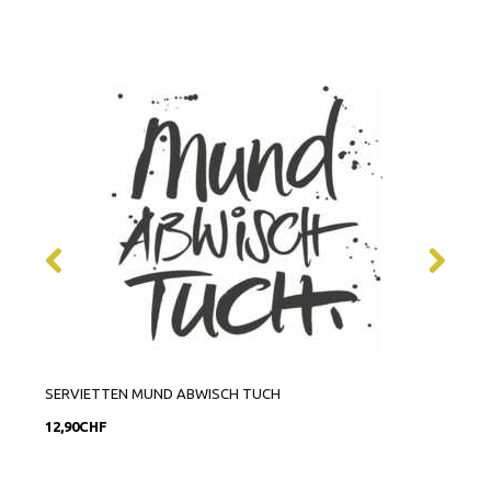
SERVIETTEN MUND ABWISCH TUCH
SERV
12,90CHF
6,90