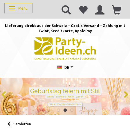
Menü
Anzeige ändern
Lieferung direkt aus der Schweiz – Gratis Versand – Zahlung mit
Twint, Kreditkarte, AppleP
ay
DE
Geburtstag feiern mit Stil
Ballons · Tischdeko · Karten · Zahlen
GEBURTSTAGSDEKO ENTDECKEN
Servietten