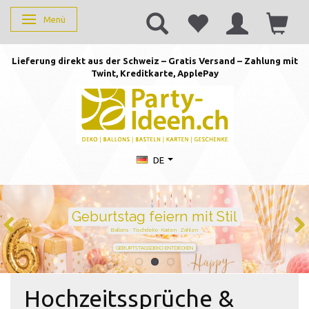
Menü
Anzeige ändern
Lieferung direkt aus der Schweiz – Gratis Versand – Zahlung mit
Twint, Kreditkarte, AppleP
ay
DE
Duftkerzen mit Zahlen –
persönlich schenken von 1 bis
105
Handgegossen · stilvoll · perfekt für jeden Geburtstag
JETZT ZAHL WÄHLEN
Hochzeitssprüche &