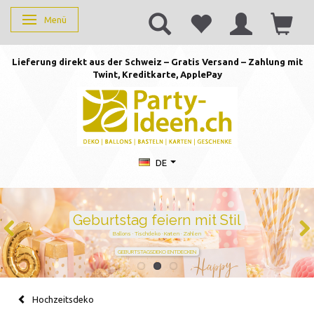
Menü
Anzeige ändern
Lieferung direkt aus der Schweiz – Gratis Versand – Zahlung mit
Twint, Kreditkarte, AppleP
ay
DE
Geburtstag feiern mit Stil
Ballons · Tischdeko · Karten · Zahlen
GEBURTSTAGSDEKO ENTDECKEN
Hochzeitsdeko