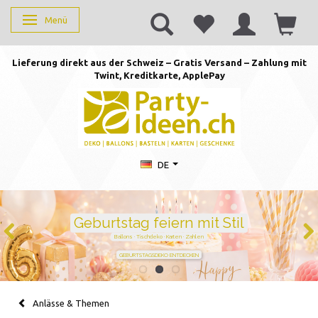
Menü
Anzeige ändern
Lieferung direkt aus der Schweiz – Gratis Versand – Zahlung mit
Twint, Kreditkarte, AppleP
ay
DE
Duftkerzen mit Zahlen –
persönlich schenken von 1 bis
105
Handgegossen · stilvoll · perfekt für jeden Geburtstag
JETZT ZAHL WÄHLEN
Anlässe & Themen