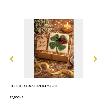
FILZSEIFE GLÜCK HANDGEMACHT
SCHL
GROS
20,90CHF
6,90