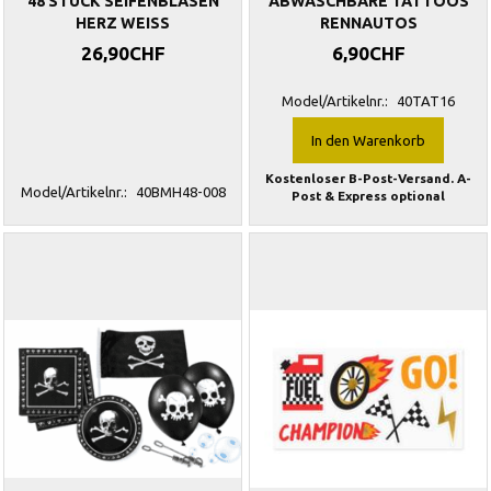
48 STÜCK SEIFENBLASEN
ABWASCHBARE TATTOOS
HERZ WEISS
RENNAUTOS
26,90CHF
6,90CHF
Model/Artikelnr.:
40TAT16
In den Warenkorb
Kostenloser B-Post-Versand. A-
Model/Artikelnr.:
40BMH48-008
Post & Express optional