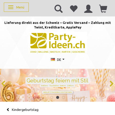
Menü
Anzeige ändern
Lieferung direkt aus der Schweiz – Gratis Versand – Zahlung mit
Twint, Kreditkarte, AppleP
ay
DE
Duftkerzen mit Zahlen –
persönlich schenken von 1 bis
105
Handgegossen · stilvoll · perfekt für jeden Geburtstag
JETZT ZAHL WÄHLEN
Kindergeburtstag