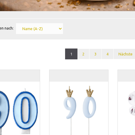
en nach:
1
2
3
4
Nächste