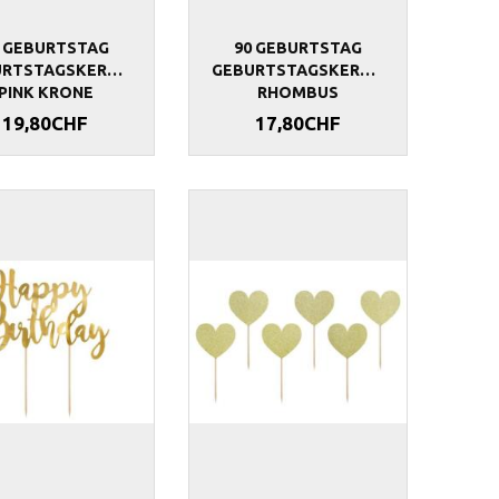
HAPPY BIRTHDAY
SERVIETTEN ECO HAPPY BIRTHDAY
GEBURTSTAG
0 GEBURTSTAG
90 GEBURTSTAG
URTSTAGSKERZEN
GEBURTSTAGSKERZEN
9,90CHF
8,90CHF
PINK KRONE
RHOMBUS
19,80CHF
17,80CHF