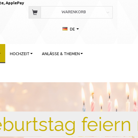
te, AppleP
ay
WARENKORB
DE
HOCHZEIT
ANLÄSSE & THEMEN
 Stil