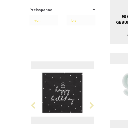
Preisspanne
90
GEBU