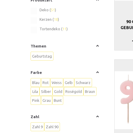
Deko
(
51
)
Kerzen
(
18
)
90
GEBU
Tortendeko
(
11
)
Themen
Geburtstag
Farbe
Blau
Rot
Weiss
Gelb
Schwarz
Lila
Silber
Gold
Roségold
Braun
Pink
Grau
Bunt
Zahl
Zahl 9
Zahl 90