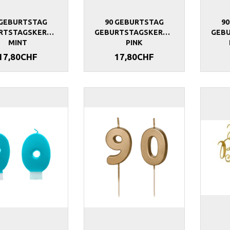
LD HAPPY
WIMPELKETTE ECO MEHRFARBIG
GIRLANDE ECO 
 GEBURTSTAG
90 GEBURTSTAG
9
RTSTAGSKERZEN
GEBURTSTAGSKERZEN
GEB
10,90CHF
8,90CHF
MINT
PINK
17,80CHF
17,80CHF