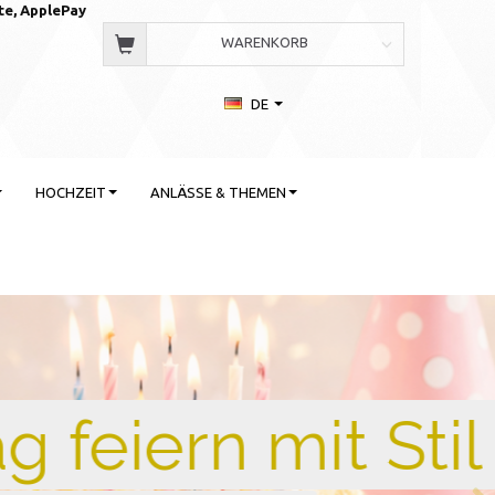
te, AppleP
ay
WARENKORB
DE
HOCHZEIT
ANLÄSSE & THEMEN
 Stil