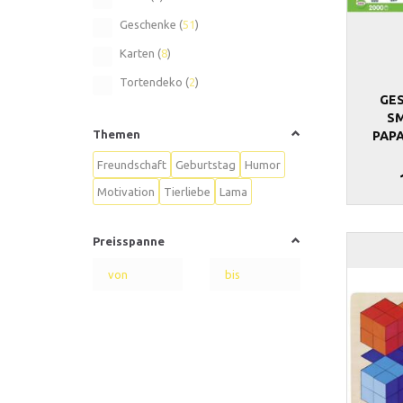
Geschenke
(
51
)
Karten
(
8
)
Tortendeko
(
2
)
GE
S
Themen
PAP
Freundschaft
Geburtstag
Humor
Motivation
Tierliebe
Lama
Preisspanne