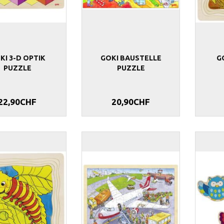
KI 3-D OPTIK
GOKI BAUSTELLE
G
PUZZLE
PUZZLE
22,90CHF
20,90CHF
R SOUNDBOX
PLÜSCHTIER HOCHLANDRIND 43 CM
BASTEL SET "S
ROSENGARTEN
35,90CHF
33,90CHF