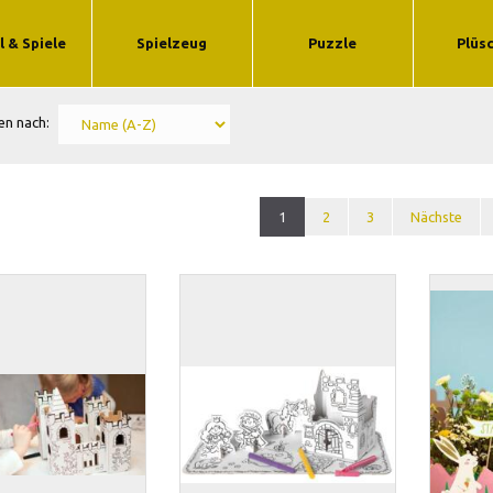
 & Spiele
Spielzeug
Puzzle
Plüs
en nach:
1
2
3
Nächste