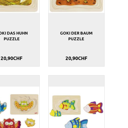
OKI DAS HUHN
GOKI DER BAUM
PUZZLE
PUZZLE
20,90CHF
20,90CHF
CHLOSS
SCHARF BEO LIEGEND KUSCHELTIER
KINDER AKTI
"
28 CM
25,90CHF
19,90CHF