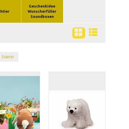
Geschenkidee
chtier
Wunscherfüller
Soundboxen
Zuletzt