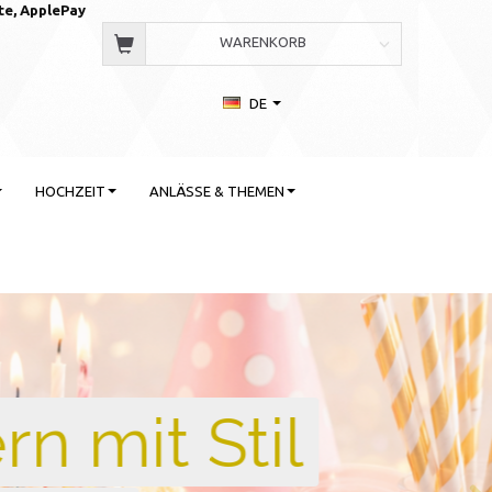
te, AppleP
ay
WARENKORB
DE
HOCHZEIT
ANLÄSSE & THEMEN
 Stil