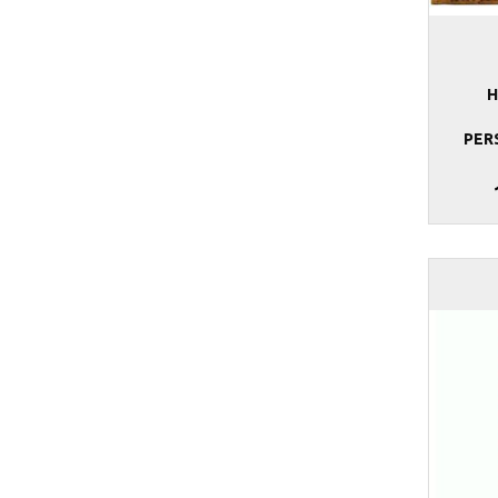
H
PER