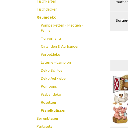
Tischkarten
machen
Tischdecken
Raumdeko
Sortier
Wimpelketten - Flaggen -
Fahnen
Türvorhang
Girlanden & Aufhänger
Wirbeldeko
Laterne - Lampion
Deko Schilder
Deko Aufkleber
Pompons
Wabendeko
Rosetten
Wandkulissen
Seifenblasen
Partysets