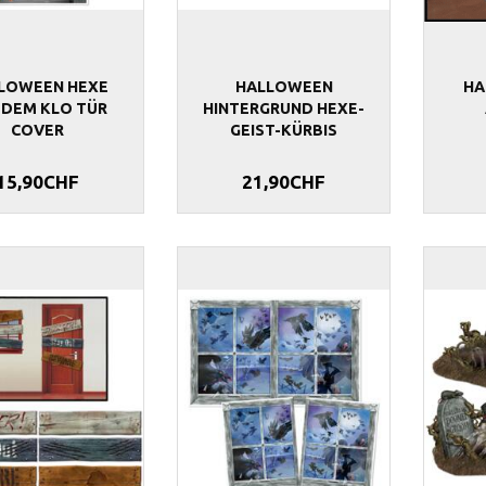
ENSCHIFF
WANDDEKO OKTOBERFEST
HALLOWEEN W
LOWEEN HEXE
HALLOWEEN
HA
BRAUTPAAR
 DEM KLO TÜR
HINTERGRUND HEXE-
COVER
GEIST-KÜRBIS
39,90CHF
16,90CHF
15,90CHF
21,90CHF