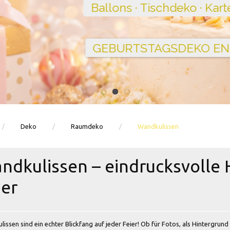
Ballons · Tischdeko · Karten · Zahlen
GEBURTSTAGSDEKO ENTDECKEN
Deko
Raumdeko
Wandkulissen
ndkulissen – eindrucksvolle 
ier
issen sind ein echter Blickfang auf jeder Feier! Ob für Fotos, als Hintergrund