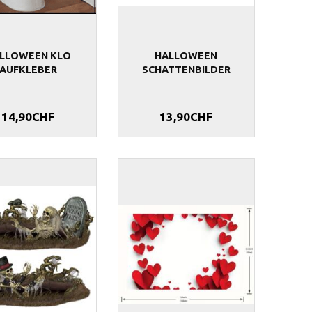
ANDDEKO
HALLOWEEN GEIST DEKORATION
HALLOWEEN H
LLOWEEN KLO
HALLOWEEN
AUFKLEBER
SCHATTENBILDER
16,90CHF
11,90CHF
14,90CHF
13,90CHF