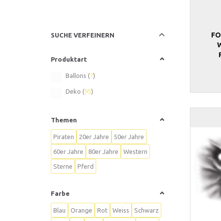
Anzeigenfilter
FO
SUCHE VERFEINERN
Produktart
Ballons
(
7
)
Deko
(
95
)
Themen
Piraten
20er Jahre
50er Jahre
60er Jahre
80er Jahre
Western
Sterne
Pferd
Farbe
Blau
Orange
Rot
Weiss
Schwarz