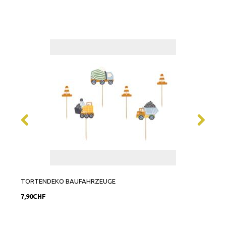
TORTENDEKO BAUFAHRZEUGE
FOLI
7,90CHF
5,90