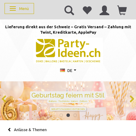
Menü
Anzeige ändern
Lieferung direkt aus der Schweiz – Gratis Versand – Zahlung mit
Twint, Kreditkarte, AppleP
ay
DE
Geburtstag feiern mit Stil
Ballons · Tischdeko · Karten · Zahlen
GEBURTSTAGSDEKO ENTDECKEN
Anlässe & Themen