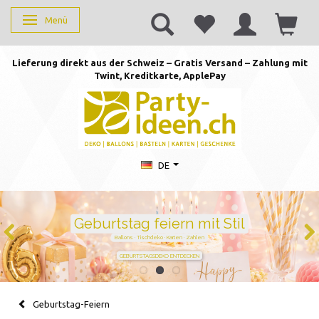
Menü
Anzeige ändern
Lieferung direkt aus der Schweiz – Gratis Versand – Zahlung mit
Twint, Kreditkarte, AppleP
ay
DE
Duftkerzen mit Zahlen –
persönlich schenken von 1 bis
105
Handgegossen · stilvoll · perfekt für jeden Geburtstag
JETZT ZAHL WÄHLEN
Geburtstag-Feiern