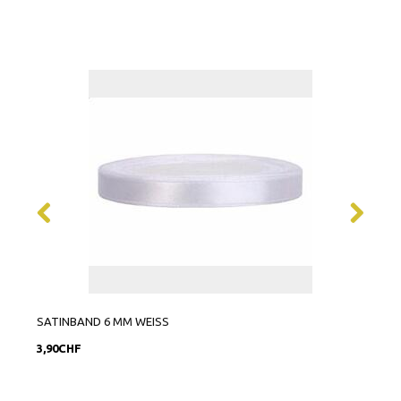
SATINBAND 6 MM WEISS
SATI
3,90CHF
9,90