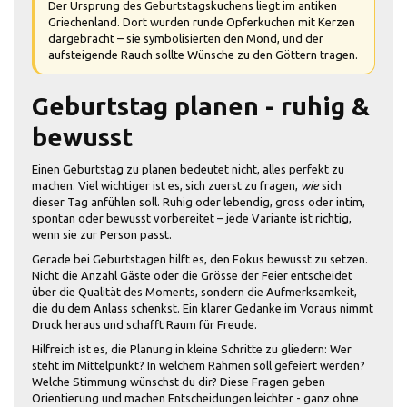
Der Ursprung des Geburtstagskuchens liegt im antiken
Griechenland. Dort wurden runde Opferkuchen mit Kerzen
dargebracht – sie symbolisierten den Mond, und der
aufsteigende Rauch sollte Wünsche zu den Göttern tragen.
Geburtstag planen - ruhig &
bewusst
Einen Geburtstag zu planen bedeutet nicht, alles perfekt zu
machen. Viel wichtiger ist es, sich zuerst zu fragen,
wie
sich
dieser Tag anfühlen soll. Ruhig oder lebendig, gross oder intim,
spontan oder bewusst vorbereitet – jede Variante ist richtig,
wenn sie zur Person passt.
Gerade bei Geburtstagen hilft es, den Fokus bewusst zu setzen.
Nicht die Anzahl Gäste oder die Grösse der Feier entscheidet
über die Qualität des Moments, sondern die Aufmerksamkeit,
die du dem Anlass schenkst. Ein klarer Gedanke im Voraus nimmt
Druck heraus und schafft Raum für Freude.
Hilfreich ist es, die Planung in kleine Schritte zu gliedern: Wer
steht im Mittelpunkt? In welchem Rahmen soll gefeiert werden?
Welche Stimmung wünschst du dir? Diese Fragen geben
Orientierung und machen Entscheidungen leichter - ganz ohne