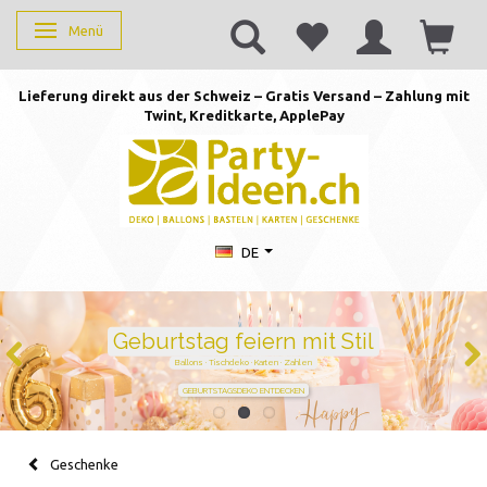
Menü
Anzeige ändern
Lieferung direkt aus der Schweiz – Gratis Versand – Zahlung mit
Twint, Kreditkarte, AppleP
ay
DE
Duftkerzen mit Zahlen –
persönlich schenken von 1 bis
105
Handgegossen · stilvoll · perfekt für jeden Geburtstag
JETZT ZAHL WÄHLEN
Geschenke