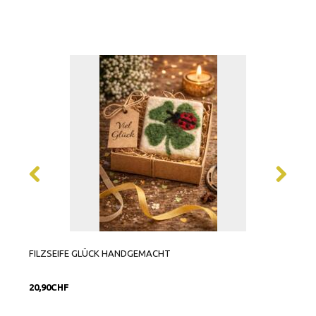
FILZSEIFE GLÜCK HANDGEMACHT
SCHL
GROS
20,90CHF
6,90