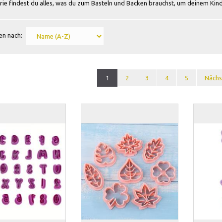
ie findest du alles, was du zum Basteln und Backen brauchst, um deinem Kind 
en nach:
1
2
3
4
5
Nächs