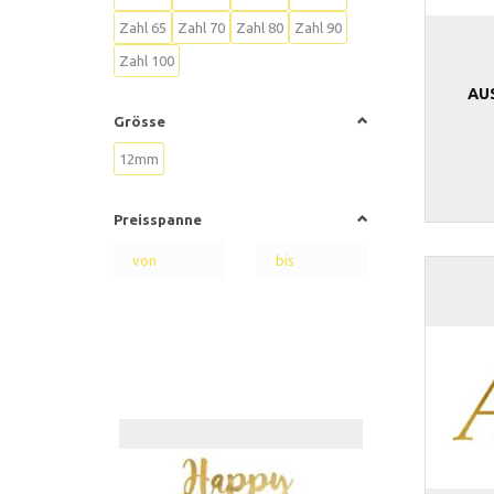
Zahl 65
Zahl 70
Zahl 80
Zahl 90
Zahl 100
AU
Grösse
12mm
Preisspanne