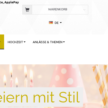
te, AppleP
ay
WARENKORB
DE
HOCHZEIT
ANLÄSSE & THEMEN
 Stil