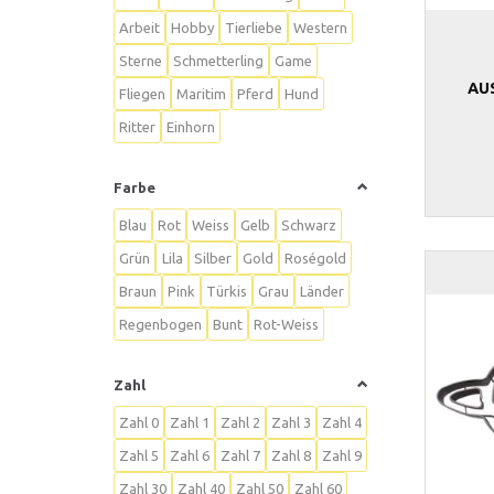
Arbeit
Hobby
Tierliebe
Western
Sterne
Schmetterling
Game
AU
Fliegen
Maritim
Pferd
Hund
Ritter
Einhorn
Farbe
Blau
Rot
Weiss
Gelb
Schwarz
Grün
Lila
Silber
Gold
Roségold
Braun
Pink
Türkis
Grau
Länder
Regenbogen
Bunt
Rot-Weiss
Zahl
Zahl 0
Zahl 1
Zahl 2
Zahl 3
Zahl 4
Zahl 5
Zahl 6
Zahl 7
Zahl 8
Zahl 9
Zahl 30
Zahl 40
Zahl 50
Zahl 60