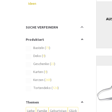
Ideen
AU
Anzeigenfilter
SUCHE VERFEINERN
Produktart
Basteln
(
73
)
Deko
(
9
)
Geschenke
(
22
)
Karten
(
9
)
Kerzen
(
269
)
Tortendeko
(
124
)
Themen
Liebe
Familie
Geburtstag
Glück