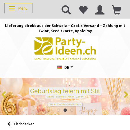
Menü
Anzeige ändern
Lieferung direkt aus der Schweiz – Gratis Versand – Zahlung mit
Twint, Kreditkarte, AppleP
ay
DE
Geburtstag feiern mit Stil
Ballons · Tischdeko · Karten · Zahlen
GEBURTSTAGSDEKO ENTDECKEN
Tischdecken