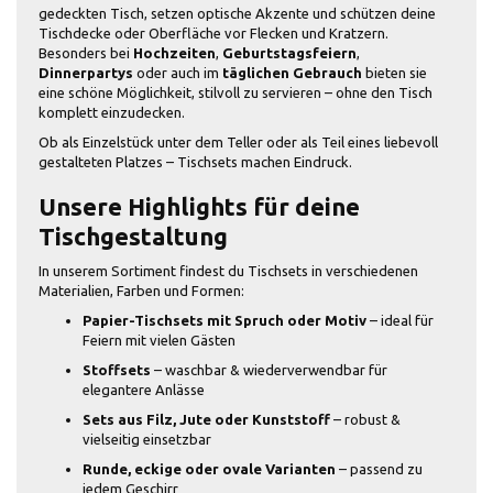
gedeckten Tisch, setzen optische Akzente und schützen deine
Tischdecke oder Oberfläche vor Flecken und Kratzern.
Besonders bei
Hochzeiten
,
Geburtstagsfeiern
,
Dinnerpartys
oder auch im
täglichen Gebrauch
bieten sie
eine schöne Möglichkeit, stilvoll zu servieren – ohne den Tisch
komplett einzudecken.
Ob als Einzelstück unter dem Teller oder als Teil eines liebevoll
gestalteten Platzes – Tischsets machen Eindruck.
Unsere Highlights für deine
Tischgestaltung
In unserem Sortiment findest du Tischsets in verschiedenen
Materialien, Farben und Formen:
Papier-Tischsets mit Spruch oder Motiv
– ideal für
Feiern mit vielen Gästen
Stoffsets
– waschbar & wiederverwendbar für
elegantere Anlässe
Sets aus Filz, Jute oder Kunststoff
– robust &
vielseitig einsetzbar
Runde, eckige oder ovale Varianten
– passend zu
jedem Geschirr