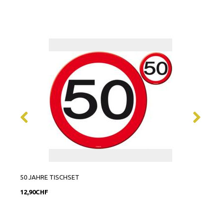
50 JAHRE TISCHSET
TISC
12,90CHF
8,90