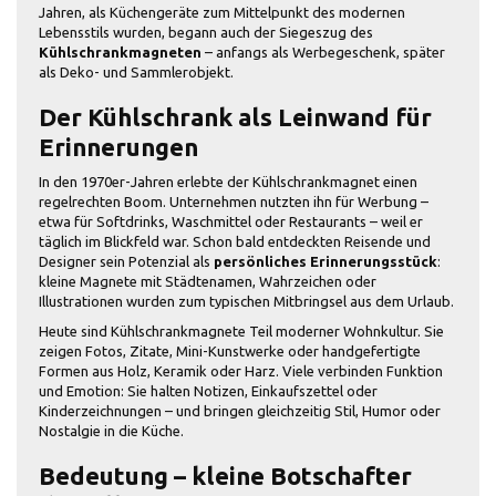
Jahren, als Küchengeräte zum Mittelpunkt des modernen
Lebensstils wurden, begann auch der Siegeszug des
Kühlschrankmagneten
– anfangs als Werbegeschenk, später
als Deko- und Sammlerobjekt.
Der Kühlschrank als Leinwand für
Erinnerungen
In den 1970er-Jahren erlebte der Kühlschrankmagnet einen
regelrechten Boom. Unternehmen nutzten ihn für Werbung –
etwa für Softdrinks, Waschmittel oder Restaurants – weil er
täglich im Blickfeld war. Schon bald entdeckten Reisende und
Designer sein Potenzial als
persönliches Erinnerungsstück
:
kleine Magnete mit Städtenamen, Wahrzeichen oder
Illustrationen wurden zum typischen Mitbringsel aus dem Urlaub.
Heute sind Kühlschrankmagnete Teil moderner Wohnkultur. Sie
zeigen Fotos, Zitate, Mini-Kunstwerke oder handgefertigte
Formen aus Holz, Keramik oder Harz. Viele verbinden Funktion
und Emotion: Sie halten Notizen, Einkaufszettel oder
Kinderzeichnungen – und bringen gleichzeitig Stil, Humor oder
Nostalgie in die Küche.
Bedeutung – kleine Botschafter