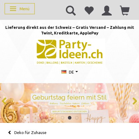
Menü
Anzeige ändern
Lieferung direkt aus der Schweiz – Gratis Versand – Zahlung mit
Twint, Kreditkarte, AppleP
ay
DE
Duftkerzen mit Zahlen –
persönlich schenken von 1 bis
105
Handgegossen · stilvoll · perfekt für jeden Geburtstag
JETZT ZAHL WÄHLEN
Deko für Zuhause