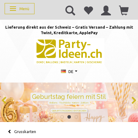
Menü
Anzeige ändern
Lieferung direkt aus der Schweiz – Gratis Versand – Zahlung mit
Twint, Kreditkarte, AppleP
ay
DE
Geburtstag feiern mit Stil
Ballons · Tischdeko · Karten · Zahlen
GEBURTSTAGSDEKO ENTDECKEN
Grusskarten