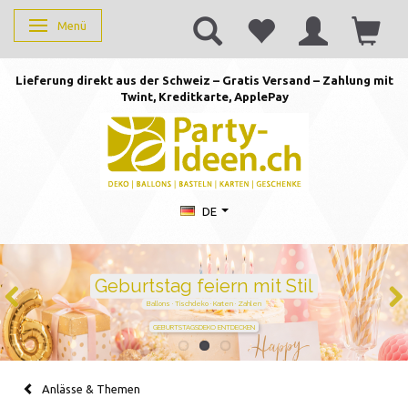
Menü
Anzeige ändern
Lieferung direkt aus der Schweiz – Gratis Versand – Zahlung mit
Twint, Kreditkarte, AppleP
ay
DE
Duftkerzen mit Zahlen –
persönlich schenken von 1 bis
105
Handgegossen · stilvoll · perfekt für jeden Geburtstag
JETZT ZAHL WÄHLEN
Anlässe & Themen