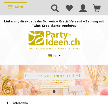
Menü
Anzeige ändern
Lieferung direkt aus der Schweiz – Gratis Versand – Zahlung mit
Twint, Kreditkarte, AppleP
ay
DE
Duftkerzen mit Zahlen –
persönlich schenken von 1 bis
105
Handgegossen · stilvoll · perfekt für jeden Geburtstag
JETZT ZAHL WÄHLEN
Tortendeko