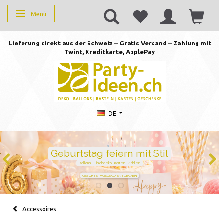
Menü
Anzeige ändern
Lieferung direkt aus der Schweiz – Gratis Versand – Zahlung mit
Twint, Kreditkarte, AppleP
ay
DE
Duftkerzen mit Zahlen –
persönlich schenken von 1 bis
105
Handgegossen · stilvoll · perfekt für jeden Geburtstag
JETZT ZAHL WÄHLEN
Accessoires