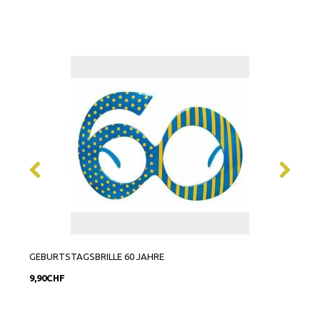
GEBURTSTAGSBRILLE 60 JAHRE
50 J
9,90CHF
11,9