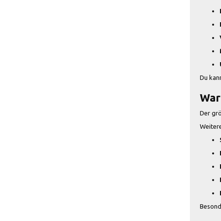
Du kann
War
Der grö
Weitere
Besonde