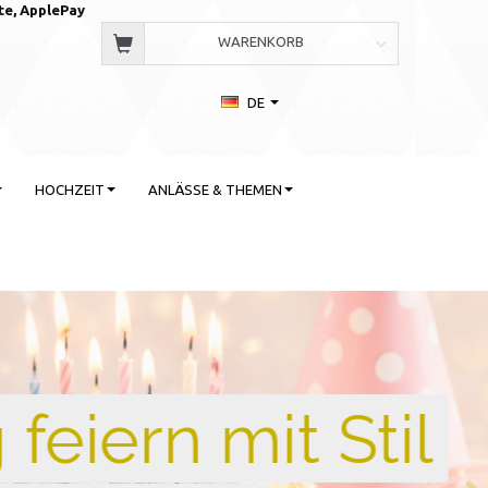
te, AppleP
ay
WARENKORB
DE
HOCHZEIT
ANLÄSSE & THEMEN
 Stil