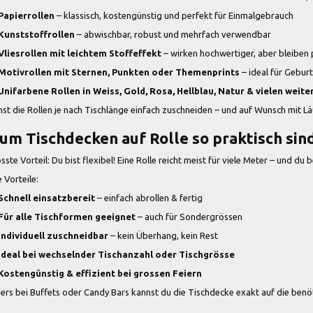
Papierrollen
– klassisch, kostengünstig und perfekt für Einmalgebrauch
Kunststoffrollen
– abwischbar, robust und mehrfach verwendbar
Vliesrollen mit leichtem Stoffeffekt
– wirken hochwertiger, aber bleiben 
Motivrollen mit Sternen, Punkten oder Themenprints
– ideal für Gebur
Unifarbene Rollen in Weiss, Gold, Rosa, Hellblau, Natur & vielen weit
st die Rollen je nach Tischlänge einfach zuschneiden – und auf Wunsch mit 
um Tischdecken auf Rolle so praktisch sin
sste Vorteil: Du bist flexibel! Eine Rolle reicht meist für viele Meter – und du 
 Vorteile:
Schnell einsatzbereit
– einfach abrollen & fertig
Für alle Tischformen geeignet
– auch für Sondergrössen
Individuell zuschneidbar
– kein Überhang, kein Rest
Ideal bei wechselnder Tischanzahl oder Tischgrösse
Kostengünstig & effizient bei grossen Feiern
rs bei Buffets oder Candy Bars kannst du die Tischdecke exakt auf die benö