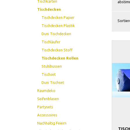
Tischkarten
abstimm
Tischdecken
Tischdecken Papier
Sortier
Tischdecken Plastik
Duni Tischdecken
Tischläufer
Tischdecken Stoff
Tischdecken Rollen
Stuhlhussen
Tischset
Duni Tischset
Raumdeko
Seifenblasen
Partysets
Accessoires
Nachhaltig Feiern
TISC