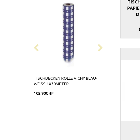
TISC
PAPIE
D
TISCHDECKEN ROLLE VICHY BLAU-
TISCHDECKEN RO
WEISS 1X30METER
1X30METER
102,90CHF
88,90CHF