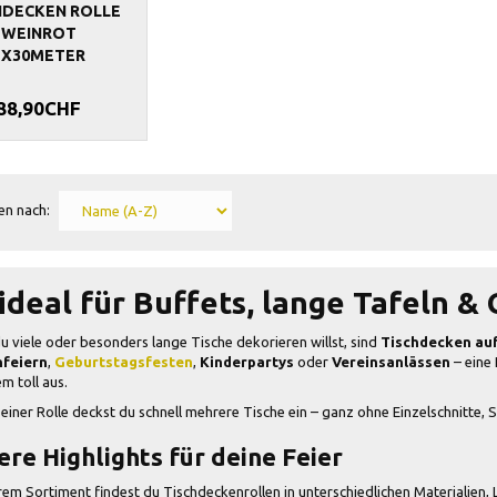
HDECKEN ROLLE
WEINROT
1X30METER
88,90CHF
en nach:
 ideal für Buffets, lange Tafeln 
 viele oder besonders lange Tische dekorieren willst, sind
Tischdecken auf
feiern
,
Geburtstagsfesten
,
Kinderpartys
oder
Vereinsanlässen
– eine 
m toll aus.
 einer Rolle deckst du schnell mehrere Tische ein – ganz ohne Einzelschnitt
re Highlights für deine Feier
rem Sortiment findest du Tischdeckenrollen in unterschiedlichen Materialien,