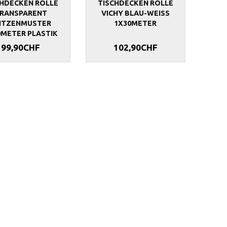
CHDECKEN ROLLE
TISCHDECKEN ROLLE
RANSPARENT
VICHY BLAU-WEISS
ITZENMUSTER
1X30METER
0METER PLASTIK
99,90CHF
102,90CHF
ROLLE WEINROT
TISCHDECKEN ROLLE DUNKELPINK
TISCHDECKEN
1X30METER
1X30METER
88,90CHF
88,90CHF