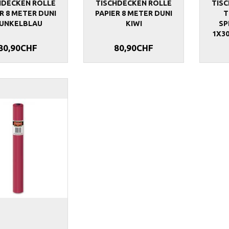
HDECKEN ROLLE
TISCHDECKEN ROLLE
TIS
R 8 METER DUNI
PAPIER 8 METER DUNI
T
UNKELBLAU
KIWI
SP
1X3
80,90CHF
80,90CHF
LLE GRÜN
TISCHDECKEN ROLLE BRAUN
TISCHDECKEN 
1X30METER
1X30METER
88,90CHF
88,90CHF