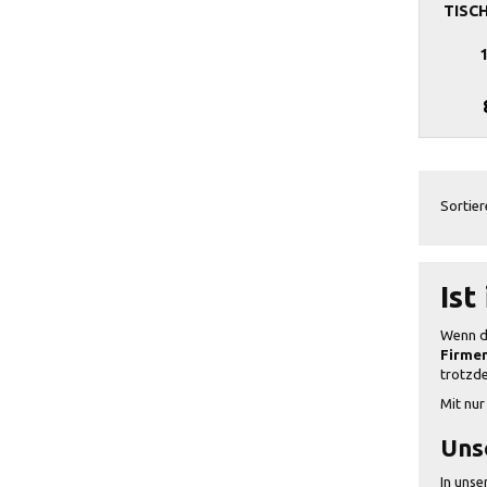
TISC
Sortier
Ist
Wenn du
Firmen
trotzde
Mit nur
Unse
In unse