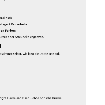
praktisch
tstage & Kinderfeste
eren Farben
Läufern oder Streudeko ergänzen.
d
bestimmst selbst, wie lang die Decke sein soll.
tigte Fläche anpassen – ohne optische Brüche.