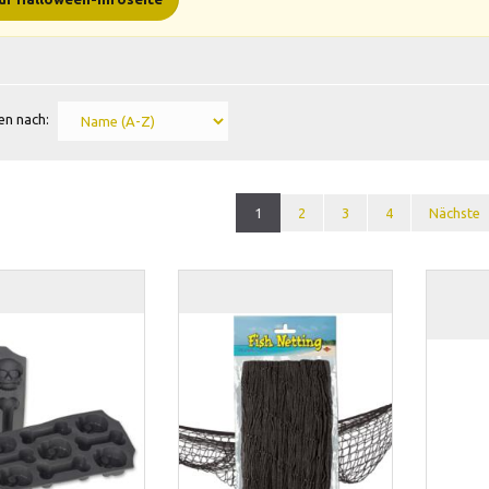
en nach:
1
2
3
4
Nächste