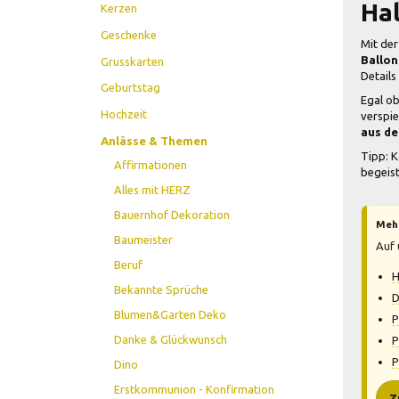
Hal
Kerzen
Geschenke
Mit der
Ballon
Grusskarten
Details
Geburtstag
Egal ob
Hochzeit
verspie
aus de
Anlässe & Themen
Tipp: K
Affirmationen
begeist
Alles mit HERZ
Bauernhof Dekoration
Mehr
Baumeister
Auf 
Beruf
H
Bekannte Sprüche
D
Blumen&Garten Deko
P
Danke & Glückwunsch
P
P
Dino
Erstkommunion - Konfirmation
Z