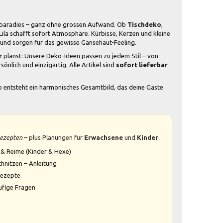
kparadies – ganz ohne grossen Aufwand. Ob
Tischdeko
,
la schafft sofort Atmosphäre. Kürbisse, Kerzen und kleine
 und sorgen für das gewisse Gänsehaut-Feeling.
r
planst: Unsere Deko-Ideen passen zu jedem Stil – von
sönlich und einzigartig. Alle Artikel sind
sofort lieferbar
o entsteht ein harmonisches Gesamtbild, das deine Gäste
ezepten
– plus Planungen für
Erwachsene
und
Kinder
.
& Reime (Kinder & Hexe)
chnitzen – Anleitung
Rezepte
ufige Fragen