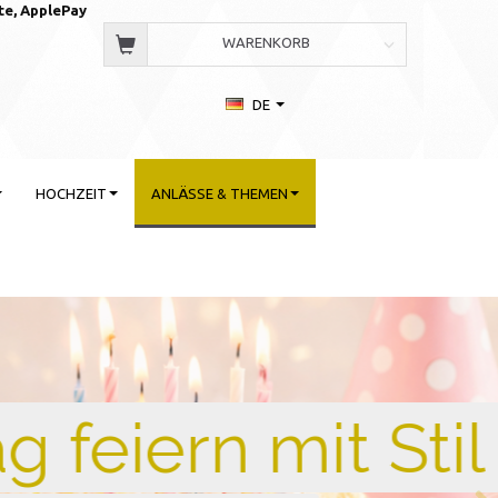
te, AppleP
ay
WARENKORB
DE
HOCHZEIT
ANLÄSSE & THEMEN
 Stil