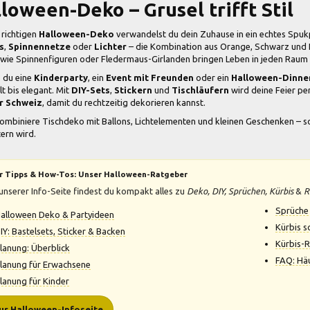
loween-Deko – Grusel trifft Stil
 richtigen
Halloween-Deko
verwandelst du dein Zuhause in ein echtes Spu
s
,
Spinnennetze
oder
Lichter
– die Kombination aus Orange, Schwarz und Li
 wie Spinnenfiguren oder Fledermaus-Girlanden bringen Leben in jeden Raum
 du eine
Kinderparty
, ein
Event mit Freunden
oder ein
Halloween-Dinne
lt bis elegant. Mit
DIY-Sets
,
Stickern
und
Tischläufern
wird deine Feier per
r Schweiz
, damit du rechtzeitig dekorieren kannst.
ombiniere Tischdeko mit Ballons, Lichtelementen und kleinen Geschenken – s
ern wird.
 Tipps & How-Tos: Unser Halloween-Ratgeber
unserer Info-Seite findest du kompakt alles zu
Deko, DIY, Sprüchen, Kürbis
&
R
Sprüche 
alloween Deko & Partyideen
Kürbis s
IY: Bastelsets, Sticker & Backen
Kürbis-
lanung: Überblick
FAQ: Hä
lanung für Erwachsene
lanung für Kinder
ur Halloween-Infoseite