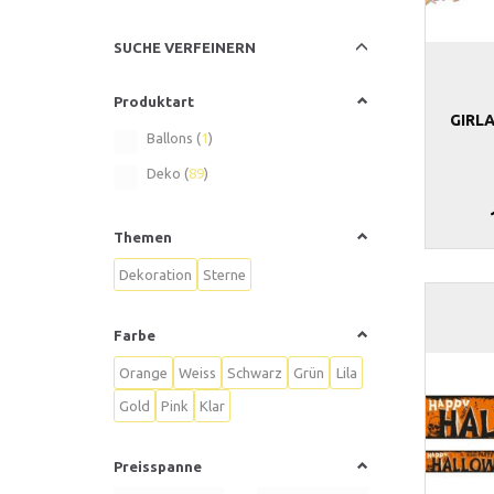
Anzeigenfilter
SUCHE VERFEINERN
Produktart
GIRL
Ballons
(
1
)
Deko
(
89
)
Themen
Dekoration
Sterne
Farbe
Orange
Weiss
Schwarz
Grün
Lila
Gold
Pink
Klar
Preisspanne