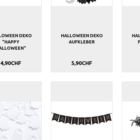
LOWEEN DEKO
HALLOWEEN DEKO
HA
"HAPPY
AUFKLEBER
ALLOWEEN"
4,90CHF
5,90CHF
NGE 25 CM
TISCHDEKO STREUDEKO
HALLOWEEN SP
DIAMANTEN SCHWARZ
TOILETTENSIT