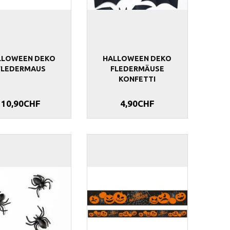
LLOWEEN DEKO
HALLOWEEN DEKO
FLEDERMAUS
FLEDERMÄUSE
KONFETTI
10,90CHF
4,90CHF
INNEN
HALLOWEEN WANDDEKO
TISCHDEKO S
Z DEKO
BRAUTPAAR