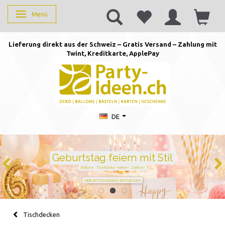
Menü
Anzeige ändern
Lieferung direkt aus der Schweiz – Gratis Versand – Zahlung mit
Twint, Kreditkarte, AppleP
ay
DE
Geburtstag feiern mit Stil
Ballons · Tischdeko · Karten · Zahlen
GEBURTSTAGSDEKO ENTDECKEN
Tischdecken