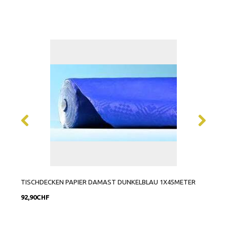
TISCHDECKEN PAPIER DAMAST DUNKELBLAU 1X45METER
TISC
92,90CHF
71,9