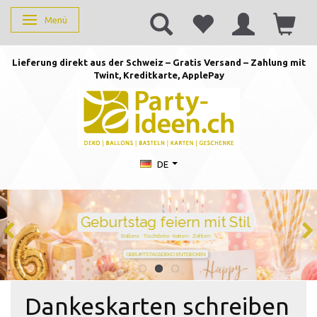
Menü
Anzeige ändern
Lieferung direkt aus der Schweiz – Gratis Versand – Zahlung mit
Twint, Kreditkarte, AppleP
ay
DE
Geburtstag feiern mit Stil
Ballons · Tischdeko · Karten · Zahlen
GEBURTSTAGSDEKO ENTDECKEN
Dankeskarten schreiben