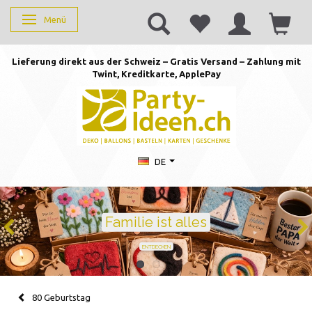
Menü
Anzeige ändern
Lieferung direkt aus der Schweiz – Gratis Versand – Zahlung mit
Twint, Kreditkarte, AppleP
ay
DE
Familie ist alles
ENTDECKEN
80 Geburtstag