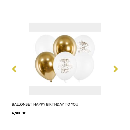
BALLONSET HAPPY BIRTHDAY TO YOU
BALL
6,90CHF
12,9