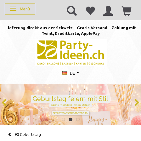
Menü
Anzeige ändern
Lieferung direkt aus der Schweiz – Gratis Versand – Zahlung mit
Twint, Kreditkarte, AppleP
ay
DE
Duftkerzen mit Zahlen –
persönlich schenken von 1 bis
105
Handgegossen · stilvoll · perfekt für jeden Geburtstag
JETZT ZAHL WÄHLEN
90 Geburtstag