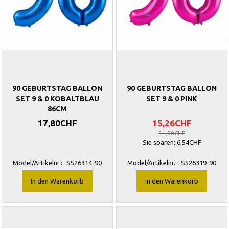
90 GEBURTSTAG BALLON
90 GEBURTSTAG BALLON
SET 9 & 0 KOBALTBLAU
SET 9 & 0 PINK
86CM
17,80CHF
15,26CHF
21,80CHF
Sie sparen:
6,54CHF
Model/Artikelnr.:
S526314-90
Model/Artikelnr.:
S526319-90
In den Warenkorb
In den Warenkorb