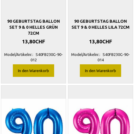
90 GEBURTSTAG BALLON
90 GEBURTSTAG BALLON
SET 9 & 0 HELLES GRÜN
SET 9 & 0 HELLES LILA 72CM
72CM
13,80CHF
13,80CHF
Model/Artikelnr.:
S40FB230G-90-
Model/Artikelnr.:
S40FB230G-90-
012
014
In den Warenkorb
In den Warenkorb