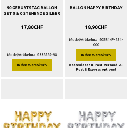
90 GEBURTSTAG BALLON
BALLON HAPPY BIRTHDAY
SET 9 & 0 STEHENDE SILBER
17,80CHF
18,90CHF
Model/Artikelnr.:
40SB14P-254-
000
Model/Artikelnr.:
S338589-90
In den Warenkorb
In den Warenkorb
Kostenloser B-Post-Versand. A-
Post & Express optional