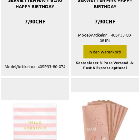
SERVIETTEN NAVY BLAU
SERVIETTEN PINK HAPPY
HAPPY BIRTHDAY
BIRTHDAY
7,90CHF
7,90CHF
Model/Artikelnr.:
40SP33-80-
081PJ
In den Warenkorb
Kostenloser B-Post-Versand. A-
Model/Artikelnr.:
40SP33-80-074
Post & Express optional