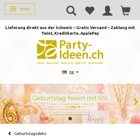
Menü
Anzeige ändern
Lieferung direkt aus der Schweiz – Gratis Versand – Zahlung mit
Twint, Kreditkarte, AppleP
ay
DE
Duftkerzen mit Zahlen –
persönlich schenken von 1 bis
105
Handgegossen · stilvoll · perfekt für jeden Geburtstag
JETZT ZAHL WÄHLEN
Geburtstagsdeko