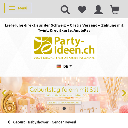
Menü
Anzeige ändern
Lieferung direkt aus der Schweiz – Gratis Versand – Zahlung mit
Twint, Kreditkarte, AppleP
ay
DE
Duftkerzen mit Zahlen –
persönlich schenken von 1 bis
105
Handgegossen · stilvoll · perfekt für jeden Geburtstag
JETZT ZAHL WÄHLEN
Geburt - Babyshower - Gender Reveal