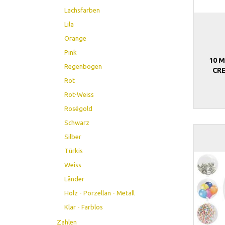
Lachsfarben
Lila
Orange
Pink
10 M
Regenbogen
CR
Rot
Rot-Weiss
Roségold
Schwarz
Silber
Türkis
Weiss
Länder
Holz - Porzellan - Metall
Klar - Farblos
Zahlen