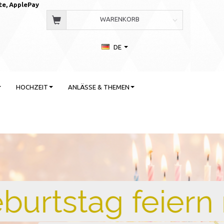
te, AppleP
ay
WARENKORB
DE
HOCHZEIT
ANLÄSSE & THEMEN
 Stil