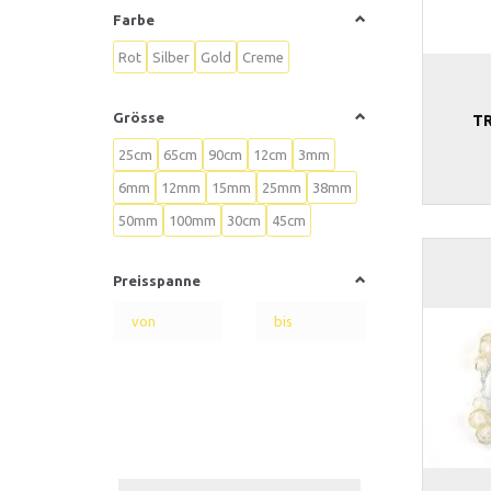
Farbe
Rot
Silber
Gold
Creme
Grösse
T
25cm
65cm
90cm
12cm
3mm
6mm
12mm
15mm
25mm
38mm
50mm
100mm
30cm
45cm
Preisspanne