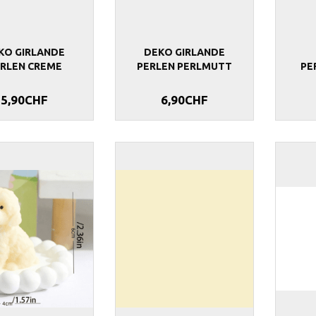
KO GIRLANDE
DEKO GIRLANDE
RLEN CREME
PERLEN PERLMUTT
PE
5,90CHF
6,90CHF
 ELFENBEIN
BALLON BUBBLE 65 CM
SATINBAND 50 
8,90CHF
17,90CHF