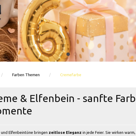
Ballons · Tischdeko · Karten · Zahlen
GEBURTSTAGSDEKO ENTDECKEN
Farben Themen
Cremefarbe
eme & Elfenbein - sanfte Farbe
mente
 und Elfenbeintöne bringen
zeitlose Eleganz
in jede Feier. Sie wirken warm