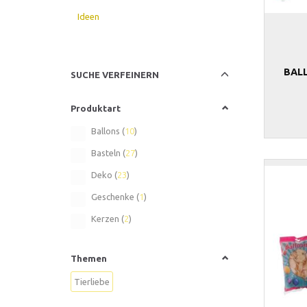
Ideen
BAL
Anzeigenfilter
SUCHE VERFEINERN
Produktart
Ballons
(
10
)
Basteln
(
27
)
Deko
(
23
)
Geschenke
(
1
)
Kerzen
(
2
)
Themen
Tierliebe