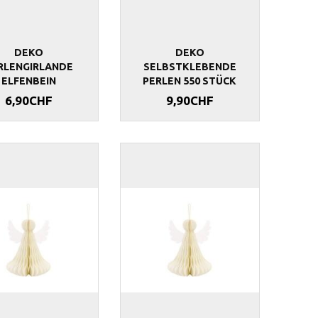
DEKO
DEKO
RLENGIRLANDE
SELBSTKLEBENDE
ELFENBEIN
PERLEN 550 STÜCK
6,90CHF
9,90CHF
MM ELFENBEIN
SATINBAND 12MM CREME
SATINBAND 3
4,90CHF
9,90CHF