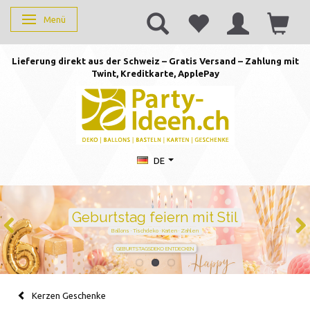
Menü
Anzeige ändern
Lieferung direkt aus der Schweiz – Gratis Versand – Zahlung mit
Twint, Kreditkarte, AppleP
ay
DE
Duftkerzen mit Zahlen –
persönlich schenken von 1 bis
105
Handgegossen · stilvoll · perfekt für jeden Geburtstag
JETZT ZAHL WÄHLEN
Kerzen Geschenke