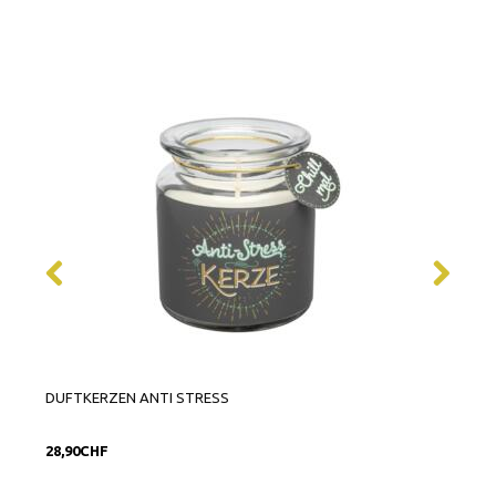
DUFTKERZEN ANTI STRESS
DUFT
AUF
28,90CHF
31,9