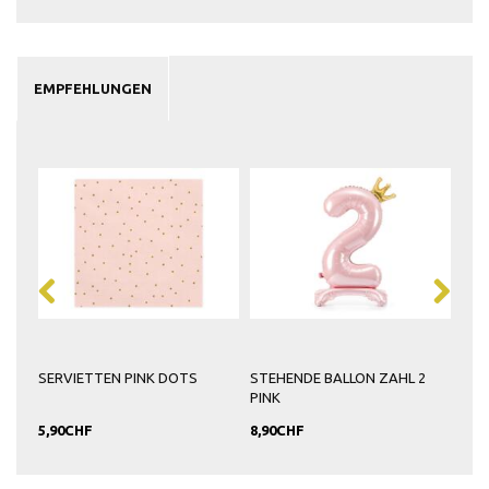
EMPFEHLUNGEN
M
SERVIETTEN PINK DOTS
STEHENDE BALLON ZAHL 2
PAP
PINK
PUN
5,90CHF
8,90CHF
9,9