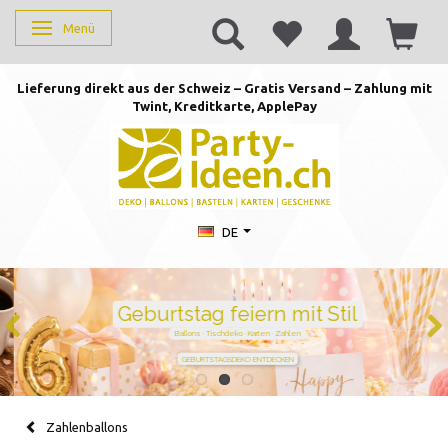
Menü
Anzeige ändern
Lieferung direkt aus der Schweiz – Gratis Versand – Zahlung mit
Twint, Kreditkarte, AppleP
ay
DE
Geburtstag feiern mit Stil
Ballons · Tischdeko · Karten · Zahlen
GEBURTSTAGSDEKO ENTDECKEN
Zahlenballons