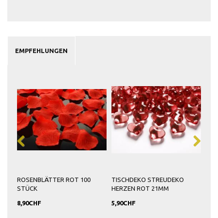
EMPFEHLUNGEN
ROSENBLÄTTER ROT 100
TISCHDEKO STREUDEKO
SER
STÜCK
HERZEN ROT 21MM
8,90CHF
5,90CHF
5,9