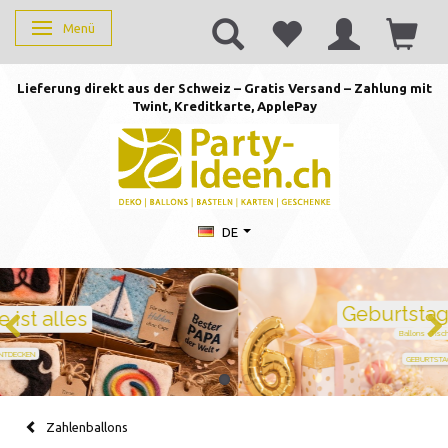
Menü
Anzeige ändern
Lieferung direkt aus der Schweiz – Gratis Versand – Zahlung mit
Twint, Kreditkarte, AppleP
ay
DE
Geburtstag feiern mit Stil
Ballons · Tischdeko · Karten · Zahlen
GEBURTSTAGSDEKO ENTDECKEN
Zahlenballons