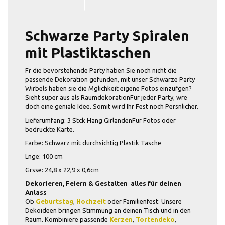
Schwarze Party Spiralen
mit Plastiktaschen
Fr die bevorstehende Party haben Sie noch nicht die
passende Dekoration gefunden, mit unser Schwarze Party
Wirbels haben sie die Mglichkeit eigene Fotos einzufgen?
Sieht super aus als RaumdekorationFür jeder Party, wre
doch eine geniale Idee. Somit wird Ihr Fest noch Persnlicher.
Lieferumfang: 3 Stck Hang GirlandenFür Fotos oder
bedruckte Karte.
Farbe: Schwarz mit durchsichtig Plastik Tasche
Lnge: 100 cm
Grsse: 24,8 x 22,9 x 0,6cm
Dekorieren, Feiern & Gestalten  alles für deinen
Anlass
Ob
Geburtstag
,
Hochzeit
oder Familienfest: Unsere
Dekoideen bringen Stimmung an deinen Tisch und in den
Raum. Kombiniere passende
Kerzen
,
Tortendeko
,