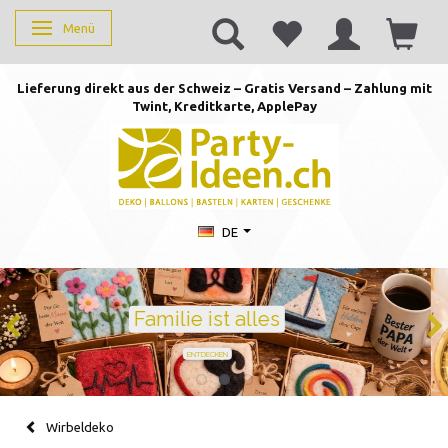
Menü
Anzeige ändern
Lieferung direkt aus der Schweiz – Gratis Versand – Zahlung mit
Twint, Kreditkarte, AppleP
ay
DE
Geburtstag feiern mit Stil
Ballons · Tischdeko · Karten · Zahlen
GEBURTSTAGSDEKO ENTDECKEN
Wirbeldeko