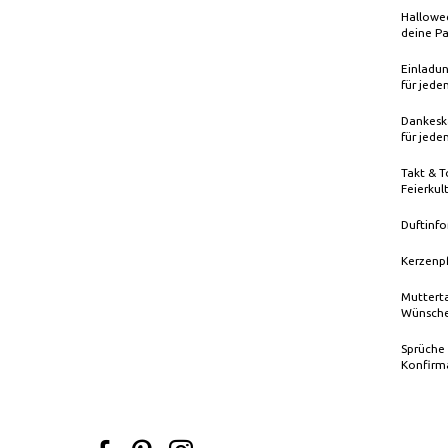
Hallowee
deine Pa
Einladun
für jede
Dankeska
für jede
Takt & T
Feierkul
Duftinfo
Kerzenp
Mutterta
Wünsche
Sprüche
Konfirm