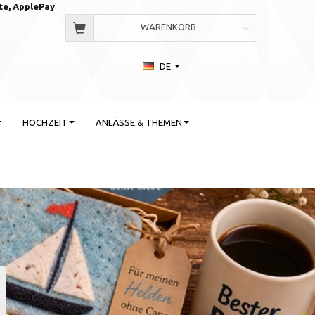
te, AppleP
ay
WARENKORB
DE
HOCHZEIT
ANLÄSSE & THEMEN
 Stil