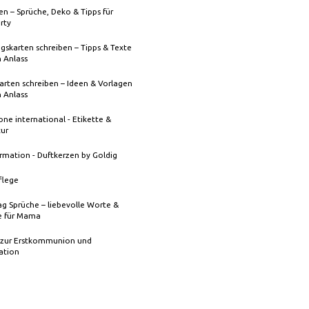
n – Sprüche, Deko & Tipps für
rty
gskarten schreiben – Tipps & Texte
n Anlass
rten schreiben – Ideen & Vorlagen
n Anlass
one international - Etikette &
tur
rmation - Duftkerzen by Goldig
flege
g Sprüche – liebevolle Worte &
 für Mama
 zur Erstkommunion und
ation