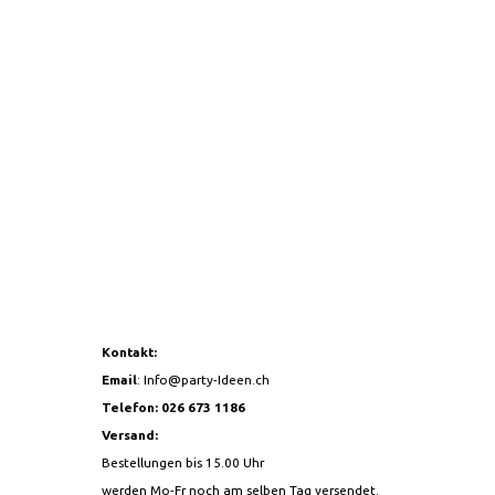
 MM ROT
TISCHDECKEN STOFF WEISS
SATINBAND 2
140X170CM
20,90CHF
8,90CHF
Kontakt:
Email
:
Info@party-Ideen.ch
Telefon: 026 673 1186
Versand:
Bestellungen bis 15.00 Uhr
werden Mo-Fr noch am selben Tag versendet.