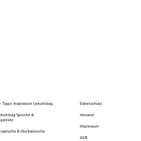
M WEISS
SATINBAND 6 MM DUNKEL ROT
SATINBAND 25
3,90CHF
8,90CHF
- Tipps- Inspiration Geburtstag
Datenschutz
eburtstag Sprüche &
Versand
ngstexte
Impressum
tssprüche & Glückwünsche
AGB