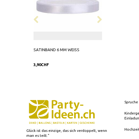
SATINBAND 6 MM WEISS
SATINBAND 38 M
3,90CHF
9,90CHF
Spruche 
Kinderg
Einladu
Hochzei
Glück ist das einzige, das sich verdoppelt, wenn
man es teilt."