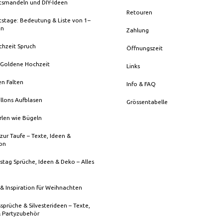
tsmandeln und DIY-Ideen
Retouren
stage: Bedeutung & Liste von 1–
en
Zahlung
chzeit Spruch
Öffnungszeit
 Goldene Hochzeit
Links
en Falten
Info & FAQ
llons Aufblasen
Grössentabelle
rlen wie Bügeln
zur Taufe – Texte, Ideen &
ion
stag Sprüche, Ideen & Deko – Alles
& Inspiration für Weihnachten
sprüche & Silvesterideen – Texte,
& Partyzubehör