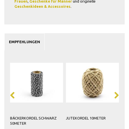
Frauen
,
Geschenke für Männer
und originelle
Geschenkideen & Accessoires
.
EMPFEHLUNGEN
BÄCKERKORDEL SCHWARZ
JUTEKORDEL 10METER
SAT
50METER