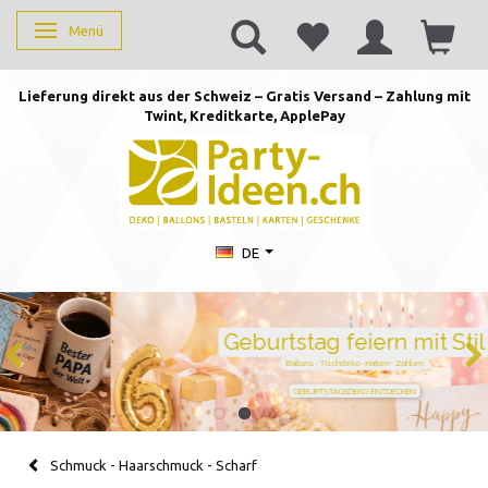
Menü
Anzeige ändern
Lieferung direkt aus der Schweiz – Gratis Versand – Zahlung mit
Twint, Kreditkarte, AppleP
ay
DE
Geburtstag feiern mit Stil
Ballons · Tischdeko · Karten · Zahlen
GEBURTSTAGSDEKO ENTDECKEN
Schmuck - Haarschmuck - Scharf