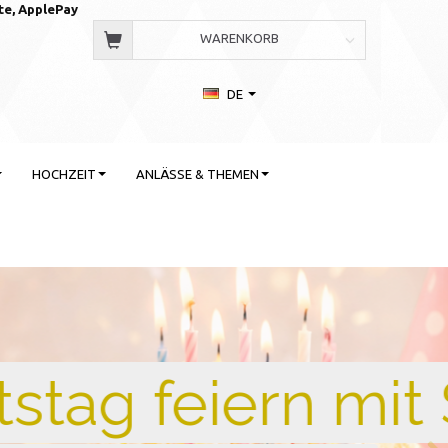
te, AppleP
ay
WARENKORB
DE
HOCHZEIT
ANLÄSSE & THEMEN
 Stil