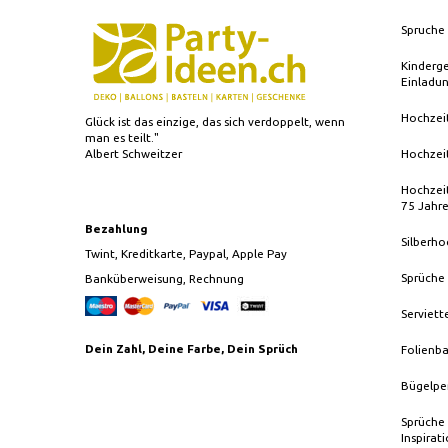
Spruche 
Kinderg
Einladu
Hochzei
Glück ist das einzige, das sich verdoppelt, wenn
man es teilt."
Albert Schweitzer
Hochzei
Hochzeit
75 Jahr
Bezahlung
Silberho
Twint, Kreditkarte, Paypal, Apple Pay
Sprüche
Banküberweisung, Rechnung
Serviett
Dein Zahl, Deine Farbe, Dein Sprüch
Folienba
Bügelpe
Sprüche 
Inspirat