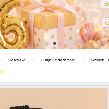
Ballons · Tischdeko · Karten · Zahlen
GEBURTSTAGSDEKO ENTDECKEN
Geschenke
Lustige Geschenk Mode
Schmuck - H
nd