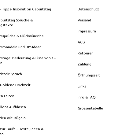
- Tipps- Inspiration Geburtstag
Datenschutz
eburtstag Sprüche &
Versand
ngstexte
Impressum
tssprüche & Glückwünsche
AGB
tsmandeln und DIY-Ideen
Retouren
stage: Bedeutung & Liste von 1–
en
Zahlung
chzeit Spruch
Öffnungszeit
 Goldene Hochzeit
Links
en Falten
Info & FAQ
llons Aufblasen
Grössentabelle
rlen wie Bügeln
zur Taufe – Texte, Ideen &
ion