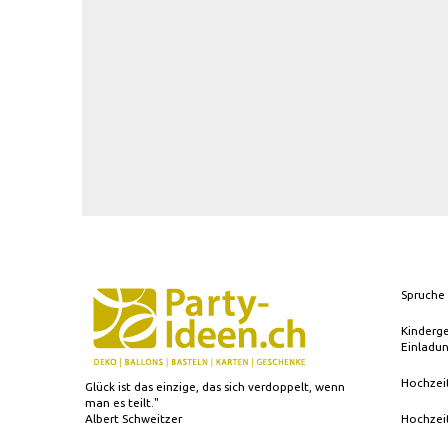
Spruche 
Kinderg
Einladu
Hochzei
Glück ist das einzige, das sich verdoppelt, wenn
man es teilt."
Albert Schweitzer
Hochzei