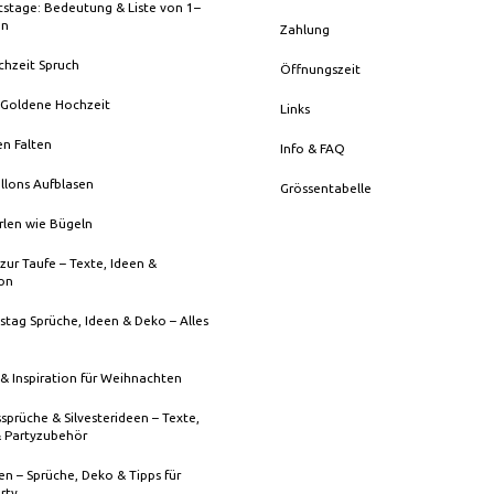
stage: Bedeutung & Liste von 1–
en
Zahlung
chzeit Spruch
Öffnungszeit
 Goldene Hochzeit
Links
en Falten
Info & FAQ
llons Aufblasen
Grössentabelle
rlen wie Bügeln
zur Taufe – Texte, Ideen &
ion
stag Sprüche, Ideen & Deko – Alles
& Inspiration für Weihnachten
sprüche & Silvesterideen – Texte,
& Partyzubehör
n – Sprüche, Deko & Tipps für
rty