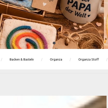
Ballons · Tischdeko · Karten · Zahlen
GEBURTSTAGSDEKO ENTDECKEN
Backen & Basteln
Organza
Organza Stoff