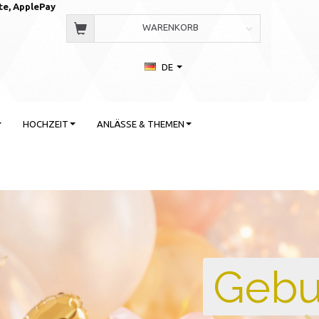
te, AppleP
ay
WARENKORB
DE
HOCHZEIT
ANLÄSSE & THEMEN
 Stil