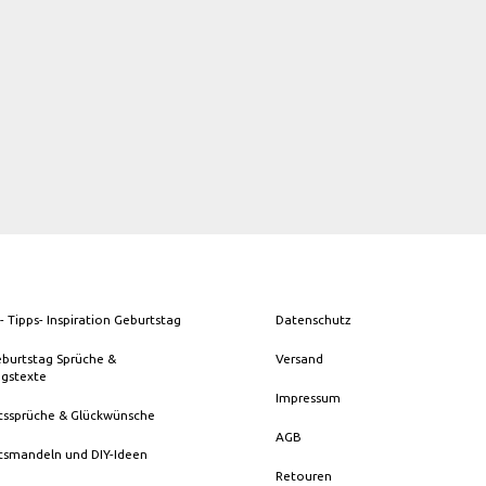
- Tipps- Inspiration Geburtstag
Datenschutz
eburtstag Sprüche &
Versand
ngstexte
Impressum
tssprüche & Glückwünsche
AGB
tsmandeln und DIY-Ideen
Retouren