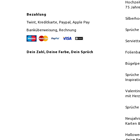
Hochzeit
75 Jahr
Bezahlung
Silberho
Twint, Kreditkarte, Paypal, Apple Pay
Sprüche
Banküberweisung, Rechnung
Serviett
Dein Zahl, Deine Farbe, Dein Sprüch
Folienba
Bügelpe
Sprüche 
Inspirat
Valentin
mit Herz
Sprüche 
Neujahrs
Karten 
Hallowee
deine Pa