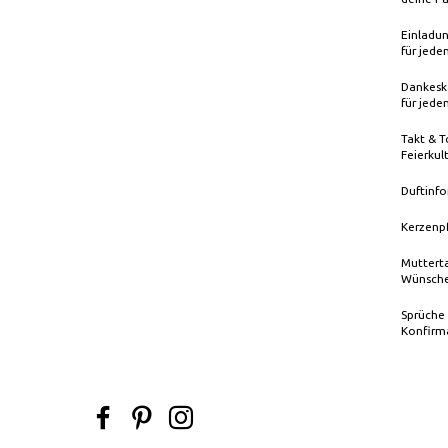
Einladun
für jede
Dankeska
für jede
Takt & T
Feierkul
Duftinfo
Kerzenp
Mutterta
Wünsche
Sprüche
Konfirm