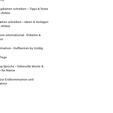
gskarten schreiben – Tipps & Texte
n Anlass
rten schreiben – Ideen & Vorlagen
n Anlass
one international - Etikette &
tur
rmation - Duftkerzen by Goldig
flege
g Sprüche – liebevolle Worte &
 für Mama
 zur Erstkommunion und
ation