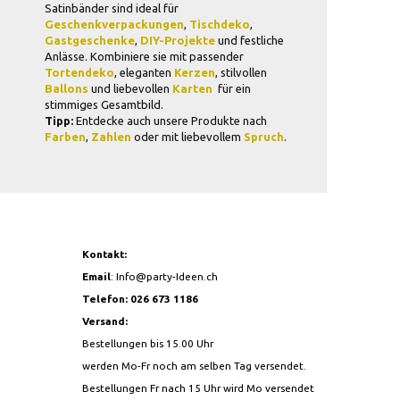
Satinbänder sind ideal für
Geschenkverpackungen
,
Tischdeko
,
Gastgeschenke
,
DIY-Projekte
und festliche
Anlässe. Kombiniere sie mit passender
Tortendeko
, eleganten
Kerzen
, stilvollen
Ballons
und liebevollen
Karten
 für ein
stimmiges Gesamtbild.
Tipp:
Entdecke auch unsere Produkte nach
Farben
,
Zahlen
oder mit liebevollem
Spruch
.
Kontakt:
Email
:
Info@party-Ideen.ch
Telefon: 026 673 1186
Versand:
Bestellungen bis 15.00 Uhr
werden Mo-Fr noch am selben Tag versendet.
Bestellungen Fr nach 15 Uhr wird Mo versendet