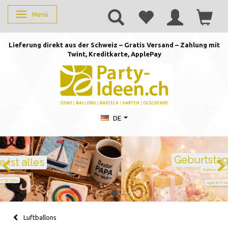
Menü
Anzeige ändern
Lieferung direkt aus der Schweiz – Gratis Versand – Zahlung mit
Twint, Kreditkarte, AppleP
ay
DE
Geburtstag feiern mit Stil
Ballons · Tischdeko · Karten · Zahlen
GEBURTSTAGSDEKO ENTDECKEN
Luftballons