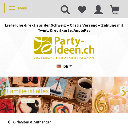
Menü
Anzeige ändern
Lieferung direkt aus der Schweiz – Gratis Versand – Zahlung mit
Twint, Kreditkarte, AppleP
ay
DE
Geburtstag feiern mit Stil
Ballons · Tischdeko · Karten · Zahlen
GEBURTSTAGSDEKO ENTDECKEN
Girlanden & Aufhänger