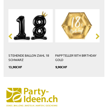
DAY
STEHENDE BALLON ZAHL 18
PAPPTELLER18TH BIRTHDAY
18 
SCHWARZ
GOLD
18
13,90CHF
9,90CHF
6,9