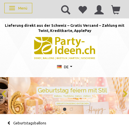
Menü
Anzeige ändern
Lieferung direkt aus der Schweiz – Gratis Versand – Zahlung mit
Twint, Kreditkarte, AppleP
ay
DE
Geburtstag feiern mit Stil
Ballons · Tischdeko · Karten · Zahlen
GEBURTSTAGSDEKO ENTDECKEN
Geburtstagsballons