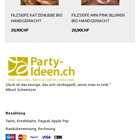
O
FILZSEIFE KATZENLIEBE BIO
FILZSEIFE MINI PINK BLUMEN
FIL
HANDGEMACHT
BIO HANDGEMACHT
HA
20,90CHF
20,90CHF
20,
Glück ist das einzige, das sich verdoppelt, wenn man es teilt."
Albert Schweitzer
Bezahlung
Twint, Kreditkarte, Paypal, Apple Pay
Banküberweisung, Rechnung