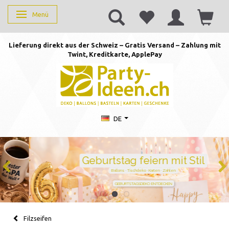
Menü
Anzeige ändern
Lieferung direkt aus der Schweiz – Gratis Versand – Zahlung mit
Twint, Kreditkarte, AppleP
ay
DE
Geburtstag feiern mit Stil
Ballons · Tischdeko · Karten · Zahlen
GEBURTSTAGSDEKO ENTDECKEN
Filzseifen