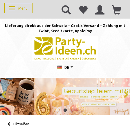
Menü
Anzeige ändern
Lieferung direkt aus der Schweiz – Gratis Versand – Zahlung mit
Twint, Kreditkarte, AppleP
ay
DE
Geburtstag feiern mit Stil
Ballons · Tischdeko · Karten · Zahlen
GEBURTSTAGSDEKO ENTDECKEN
Filzseifen