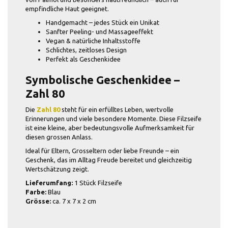
empfindliche Haut geeignet.
Handgemacht – jedes Stück ein Unikat
Sanfter Peeling- und Massageeffekt
Vegan & natürliche Inhaltsstoffe
Schlichtes, zeitloses Design
Perfekt als Geschenkidee
Symbolische Geschenkidee –
Zahl 80
Die
Zahl 80
steht für ein erfülltes Leben, wertvolle
Erinnerungen und viele besondere Momente. Diese Filzseife
ist eine kleine, aber bedeutungsvolle Aufmerksamkeit für
diesen grossen Anlass.
Ideal für Eltern, Grosseltern oder liebe Freunde – ein
Geschenk, das im Alltag Freude bereitet und gleichzeitig
Wertschätzung zeigt.
Lieferumfang:
1 Stück Filzseife
Farbe:
Blau
Grösse:
ca. 7 x 7 x 2 cm