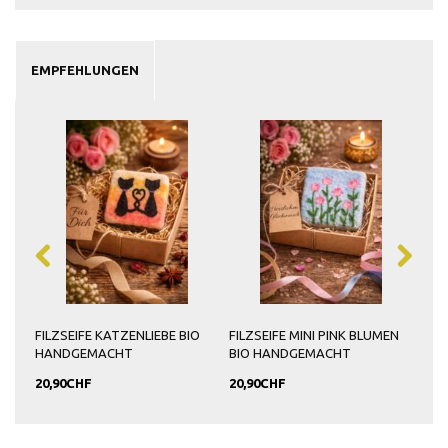
EMPFEHLUNGEN
O
FILZSEIFE KATZENLIEBE BIO
FILZSEIFE MINI PINK BLUMEN
FIL
HANDGEMACHT
BIO HANDGEMACHT
HA
20,90CHF
20,90CHF
20,