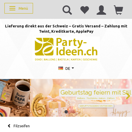
Menü
Anzeige ändern
Lieferung direkt aus der Schweiz – Gratis Versand – Zahlung mit
Twint, Kreditkarte, AppleP
ay
DE
Geburtstag feiern mit Stil
Ballons · Tischdeko · Karten · Zahlen
GEBURTSTAGSDEKO ENTDECKEN
Filzseifen