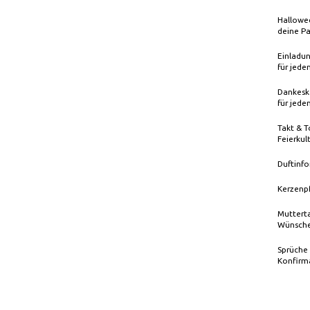
Hallowee
deine Pa
Einladun
für jede
Dankeska
für jede
Takt & T
Feierkul
Duftinfo
Kerzenp
Mutterta
Wünsche
Sprüche
Konfirm