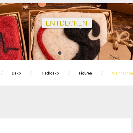
Ballons · Tischdeko · Karten · Zahlen
GEBURTSTAGSDEKO ENTDECKEN
Deko
Tischdeko
Figuren
Weihnachte