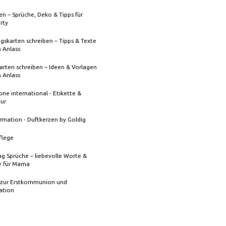
n – Sprüche, Deko & Tipps für
rty
gskarten schreiben – Tipps & Texte
n Anlass
rten schreiben – Ideen & Vorlagen
n Anlass
one international - Etikette &
tur
rmation - Duftkerzen by Goldig
flege
g Sprüche – liebevolle Worte &
 für Mama
 zur Erstkommunion und
ation