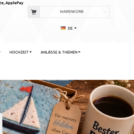
te, AppleP
ay
WARENKORB
DE
HOCHZEIT
ANLÄSSE & THEMEN
 Stil