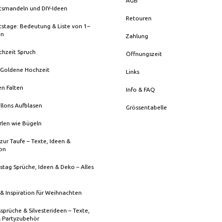
AGB
tsmandeln und DIY-Ideen
Retouren
stage: Bedeutung & Liste von 1–
en
Zahlung
chzeit Spruch
Öffnungszeit
 Goldene Hochzeit
Links
en Falten
Info & FAQ
llons Aufblasen
Grössentabelle
rlen wie Bügeln
zur Taufe – Texte, Ideen &
ion
stag Sprüche, Ideen & Deko – Alles
& Inspiration für Weihnachten
sprüche & Silvesterideen – Texte,
& Partyzubehör