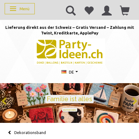
Menü
Anzeige ändern
Lieferung direkt aus der Schweiz – Gratis Versand – Zahlung mit
Twint, Kreditkarte, AppleP
ay
DE
Geburtstag feiern mit St
Ballons · Tischdeko · Karten · Zahlen
GEBURTSTAGSDEKO ENTDECKEN
Dekorationsband