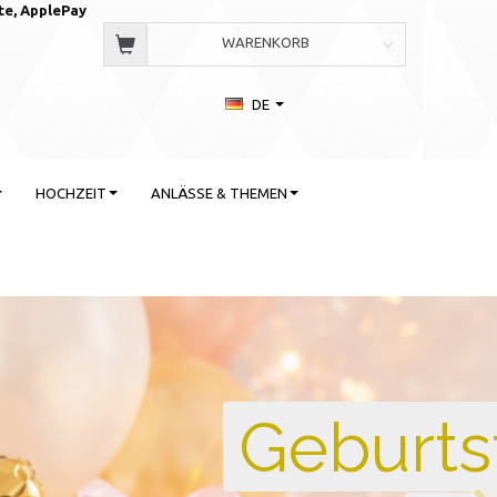
te, AppleP
ay
WARENKORB
DE
HOCHZEIT
ANLÄSSE & THEMEN
 Stil