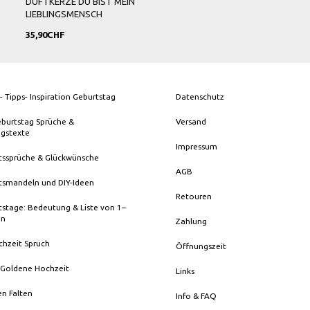
DUFTKERZE DU BIST MEIN
LIEBLINGSMENSCH
35,90CHF
- Tipps- Inspiration Geburtstag
Datenschutz
eburtstag Sprüche &
Versand
ngstexte
Impressum
tssprüche & Glückwünsche
AGB
tsmandeln und DIY-Ideen
Retouren
stage: Bedeutung & Liste von 1–
en
Zahlung
chzeit Spruch
Öffnungszeit
 Goldene Hochzeit
Links
en Falten
Info & FAQ