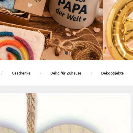
Ballons · Tischdeko · Karten · Zahlen
GEBURTSTAGSDEKO ENTDECKEN
Geschenke
Deko für Zuhause
Dekoobjekte