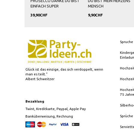
PROSECCO DANKE DU BIST
DU BIST MEIN HERZENS
EINFACH SUPER
MENSCH
39,90CHF
9,90CHF
Spruche 
Kinderg
Einladu
Hochzei
Glück ist das einzige, das sich verdoppelt, wenn
man es teilt."
Albert Schweitzer
Hochzei
Hochzeit
75 Jahr
Bezahlung
Silberho
Twint, Kreditkarte, Paypal, Apple Pay
Sprüche
Banküberweisung, Rechnung
Serviett