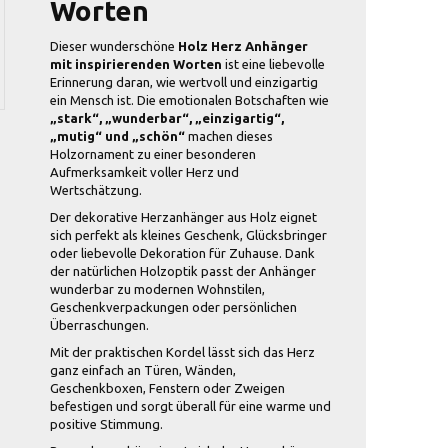
Worten
Dieser wunderschöne
Holz Herz Anhänger
mit inspirierenden Worten
ist eine liebevolle
Erinnerung daran, wie wertvoll und einzigartig
ein Mensch ist. Die emotionalen Botschaften wie
„stark“, „wunderbar“, „einzigartig“,
„mutig“ und „schön“
machen dieses
Holzornament zu einer besonderen
Aufmerksamkeit voller Herz und
Wertschätzung.
Der dekorative Herzanhänger aus Holz eignet
sich perfekt als kleines Geschenk, Glücksbringer
oder liebevolle Dekoration für Zuhause. Dank
der natürlichen Holzoptik passt der Anhänger
wunderbar zu modernen Wohnstilen,
Geschenkverpackungen oder persönlichen
Überraschungen.
Mit der praktischen Kordel lässt sich das Herz
ganz einfach an Türen, Wänden,
Geschenkboxen, Fenstern oder Zweigen
befestigen und sorgt überall für eine warme und
positive Stimmung.