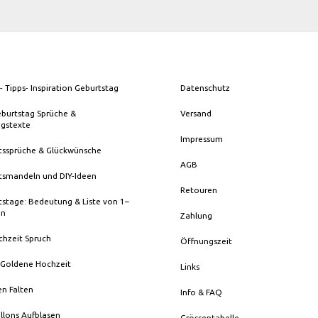
- Tipps- Inspiration Geburtstag
Datenschutz
eburtstag Sprüche &
Versand
ngstexte
Impressum
tssprüche & Glückwünsche
AGB
tsmandeln und DIY-Ideen
Retouren
stage: Bedeutung & Liste von 1–
en
Zahlung
chzeit Spruch
Öffnungszeit
 Goldene Hochzeit
Links
en Falten
Info & FAQ
llons Aufblasen
Grössentabelle