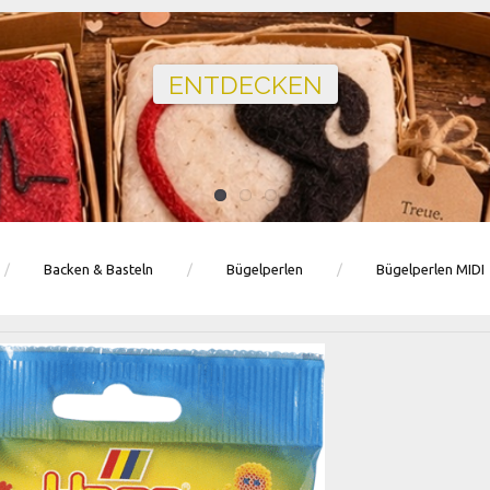
Ballons · Tischdeko · Karten · Zahlen
GEBURTSTAGSDEKO ENTDECKEN
Backen & Basteln
Bügelperlen
Bügelperlen MIDI