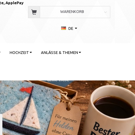
te, AppleP
ay
WARENKORB
DE
HOCHZEIT
ANLÄSSE & THEMEN
 Stil