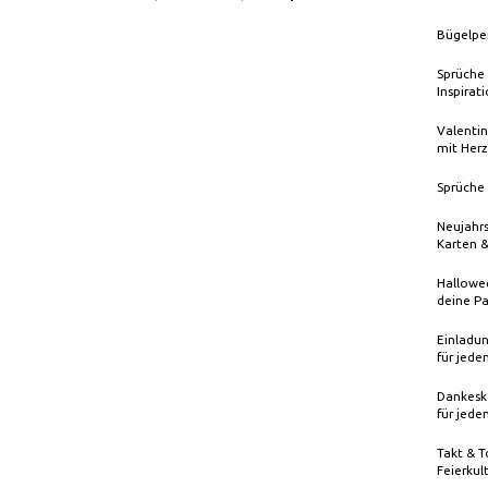
Bügelpe
Sprüche 
Inspirat
Valentin
mit Herz
Sprüche 
Neujahrs
Karten 
Hallowee
deine Pa
Einladun
für jede
Dankeska
für jede
Takt & T
Feierkul