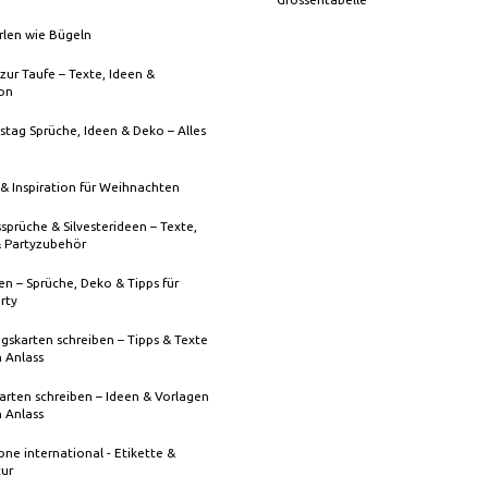
rlen wie Bügeln
zur Taufe – Texte, Ideen &
ion
stag Sprüche, Ideen & Deko – Alles
& Inspiration für Weihnachten
sprüche & Silvesterideen – Texte,
& Partyzubehör
n – Sprüche, Deko & Tipps für
rty
gskarten schreiben – Tipps & Texte
n Anlass
rten schreiben – Ideen & Vorlagen
n Anlass
one international - Etikette &
tur